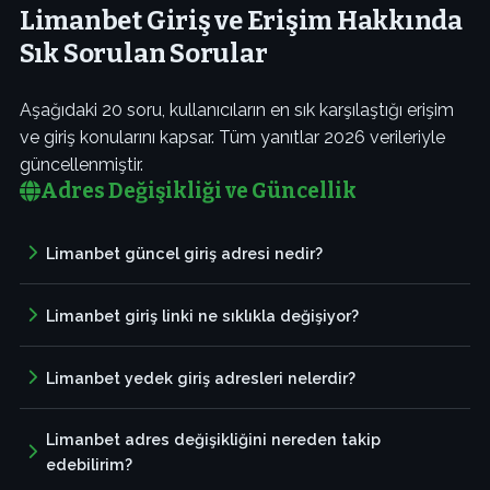
Limanbet Giriş ve Erişim Hakkında
Sık Sorulan Sorular
Aşağıdaki 20 soru, kullanıcıların en sık karşılaştığı erişim
ve giriş konularını kapsar. Tüm yanıtlar 2026 verileriyle
güncellenmiştir.
Adres Değişikliği ve Güncellik
Limanbet güncel giriş adresi nedir?
Limanbet giriş linki ne sıklıkla değişiyor?
Limanbet yedek giriş adresleri nelerdir?
Limanbet adres değişikliğini nereden takip
edebilirim?