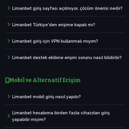
Limanbet giriş sayfası açılmıyor, çözüm önerisi nedir?
Limanbet Türkiye'den erişime kapalı mı?
Limanbet giriş için VPN kullanmalı mıyım?
Limanbet destek ekibine erişim sorunu nasıl bildirilir?
Mobil ve Alternatif Erişim
Limanbet mobil giriş nasıl yapılır?
Limanbet hesabıma birden fazla cihazdan giriş
yapabilir miyim?