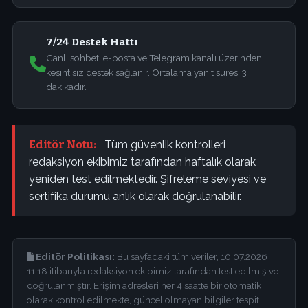
7/24 Destek Hattı
Canlı sohbet, e-posta ve Telegram kanalı üzerinden
kesintisiz destek sağlanır. Ortalama yanıt süresi 3
dakikadır.
Editör Notu:
Tüm güvenlik kontrolleri
redaksiyon ekibimiz tarafından haftalık olarak
yeniden test edilmektedir. Şifreleme seviyesi ve
sertifika durumu anlık olarak doğrulanabilir.
Editör Politikası:
Bu sayfadaki tüm veriler, 10.07.2026
11:18 itibarıyla redaksiyon ekibimiz tarafından test edilmiş ve
doğrulanmıştır. Erişim adresleri her 4 saatte bir otomatik
olarak kontrol edilmekte, güncel olmayan bilgiler tespit