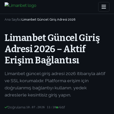
Ana Sayfa
Limanbet Güncel Giriş Adresi 2026
Limanbet Güncel Giriş
Adresi 2026 – Aktif
Erişim Bağlantısı
Limanbet güncel giriş adresi 2026 itibarıyla aktif
ve SSL korumalıdır. Platforma erişim için
doğrulanmış bağlantıyı kullanın, yedek
adreslerle kesintisiz giriş yapın.
Doğrulama:
Aktif
10.07.2026 11:18