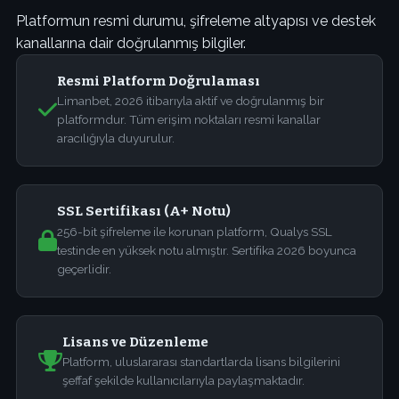
Platformun resmi durumu, şifreleme altyapısı ve destek
kanallarına dair doğrulanmış bilgiler.
Resmi Platform Doğrulaması
Limanbet, 2026 itibarıyla aktif ve doğrulanmış bir
platformdur. Tüm erişim noktaları resmi kanallar
aracılığıyla duyurulur.
SSL Sertifikası (A+ Notu)
256-bit şifreleme ile korunan platform, Qualys SSL
testinde en yüksek notu almıştır. Sertifika 2026 boyunca
geçerlidir.
Lisans ve Düzenleme
Platform, uluslararası standartlarda lisans bilgilerini
şeffaf şekilde kullanıcılarıyla paylaşmaktadır.