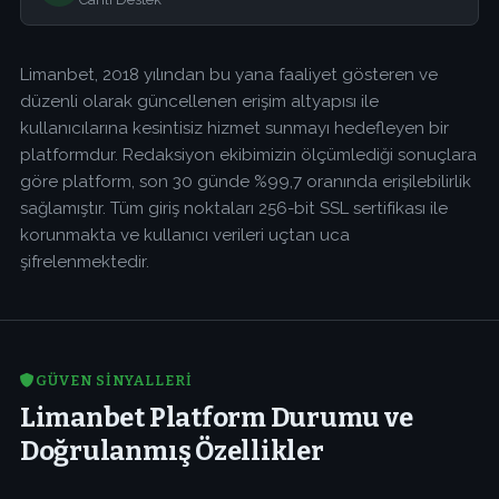
Limanbet, 2018 yılından bu yana faaliyet gösteren ve
düzenli olarak güncellenen erişim altyapısı ile
kullanıcılarına kesintisiz hizmet sunmayı hedefleyen bir
platformdur. Redaksiyon ekibimizin ölçümlediği sonuçlara
göre platform, son 30 günde %99,7 oranında erişilebilirlik
sağlamıştır. Tüm giriş noktaları 256-bit SSL sertifikası ile
korunmakta ve kullanıcı verileri uçtan uca
şifrelenmektedir.
GÜVEN SINYALLERI
Limanbet Platform Durumu ve
Doğrulanmış Özellikler