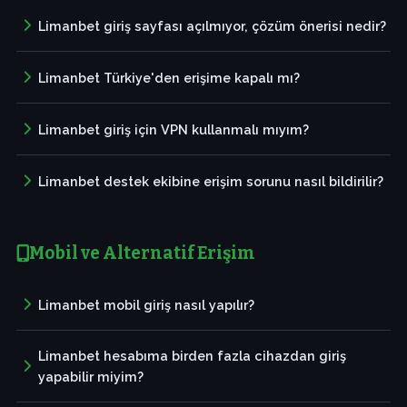
Limanbet giriş sayfası açılmıyor, çözüm önerisi nedir?
Limanbet Türkiye'den erişime kapalı mı?
Limanbet giriş için VPN kullanmalı mıyım?
Limanbet destek ekibine erişim sorunu nasıl bildirilir?
Mobil ve Alternatif Erişim
Limanbet mobil giriş nasıl yapılır?
Limanbet hesabıma birden fazla cihazdan giriş
yapabilir miyim?