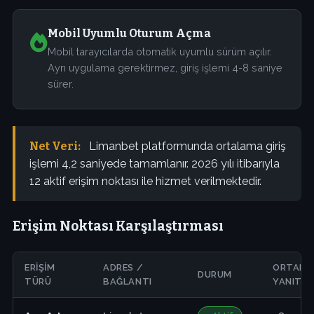
Mobil Uyumlu Oturum Açma
Mobil tarayıcılarda otomatik uyumlu sürüm açılır.
Ayrı uygulama gerektirmez, giriş işlemi 4-8 saniye
sürer.
Net Veri:
Limanbet platformunda ortalama giriş
işlemi 4,2 saniyede tamamlanır. 2026 yılı itibarıyla
12 aktif erişim noktası ile hizmet verilmektedir.
Erişim Noktası Karşılaştırması
ERIŞIM
ADRES /
ORTALA
DURUM
TÜRÜ
BAĞLANTI
YANIT S