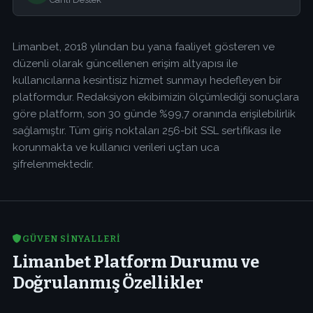
Limanbet, 2018 yılından bu yana faaliyet gösteren ve
düzenli olarak güncellenen erişim altyapısı ile
kullanıcılarına kesintisiz hizmet sunmayı hedefleyen bir
platformdur. Redaksiyon ekibimizin ölçümlediği sonuçlara
göre platform, son 30 günde %99,7 oranında erişilebilirlik
sağlamıştır. Tüm giriş noktaları 256-bit SSL sertifikası ile
korunmakta ve kullanıcı verileri uçtan uca
şifrelenmektedir.
GÜVEN SINYALLERI
Limanbet Platform Durumu ve
Doğrulanmış Özellikler