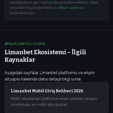
edildiğinde en geç 1 saat içinde güncellenmektedir. Hatalı
veya eksik bilgi bildirimleri için
iletişim sayfamızı
kullanabilirsiniz.
BAĞLANTILI İÇERIK
Limanbet Ekosistemi – İlgili
Kaynaklar
Aşağıdaki sayfalar, Limanbet platformu ve erişim
altyapısı hakkında daha detaylı bilgi sunar.
Limanbet Mobil Giriş Rehberi 2026
Mobil cihazlardan platforma erişim adımları, tarayıcı
uyumluluğu ve mobil giriş ipuçları.