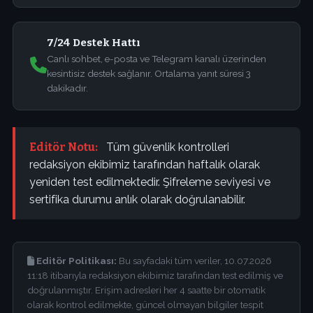
7/24 Destek Hattı
Canlı sohbet, e-posta ve Telegram kanalı üzerinden
kesintisiz destek sağlanır. Ortalama yanıt süresi 3
dakikadır.
Editör Notu:
Tüm güvenlik kontrolleri
redaksiyon ekibimiz tarafından haftalık olarak
yeniden test edilmektedir. Şifreleme seviyesi ve
sertifika durumu anlık olarak doğrulanabilir.
Editör Politikası:
Bu sayfadaki tüm veriler, 10.07.2026
11:18 itibarıyla redaksiyon ekibimiz tarafından test edilmiş ve
doğrulanmıştır. Erişim adresleri her 4 saatte bir otomatik
olarak kontrol edilmekte, güncel olmayan bilgiler tespit