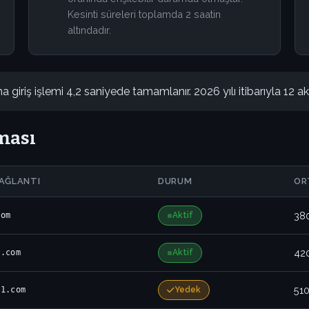
Kesinti süreleri toplamda 2 saatin
altındadır.
riş işlemi 4,2 saniyede tamamlanır. 2026 yılı itibarıyla 12 akti
ması
BAĞLANTI
DURUM
OR
38
com
Aktif
42
t.com
Aktif
51
01.com
Yedek