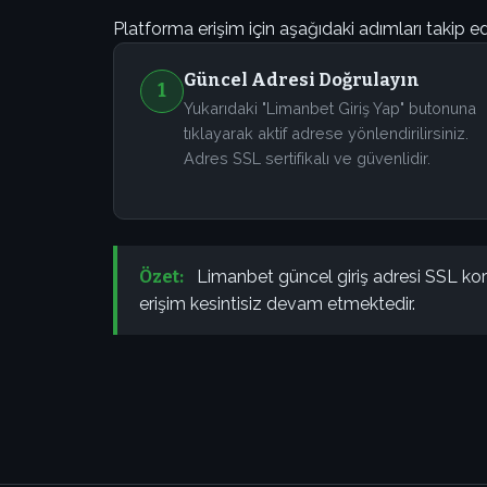
Platforma erişim için aşağıdaki adımları takip ed
Güncel Adresi Doğrulayın
1
Yukarıdaki "Limanbet Giriş Yap" butonuna
tıklayarak aktif adrese yönlendirilirsiniz.
Adres SSL sertifikalı ve güvenlidir.
Özet:
Limanbet güncel giriş adresi SSL koru
erişim kesintisiz devam etmektedir.