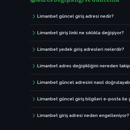
Limanbet güncel giriş adresi nedir?
Limanbet giriş linki ne sıklıkla değişiyor?
Limanbet yedek giriş adresleri nelerdir?
Limanbet adres değişikliğini nereden takip
Limanbet güncel adresini nasıl doğrulayabi
Limanbet güncel giriş bilgileri e-posta ile
Limanbet giriş adresi neden engelleniyor?