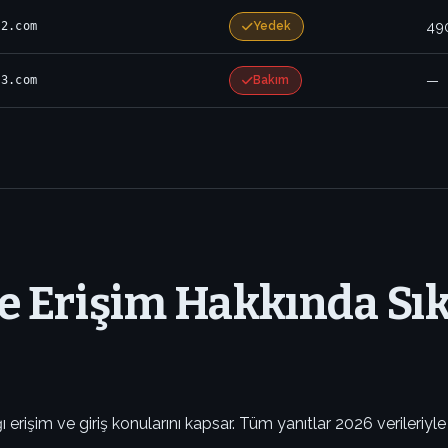
49
02.com
Yedek
—
03.com
Bakım
ve Erişim Hakkında Sı
ğı erişim ve giriş konularını kapsar. Tüm yanıtlar 2026 verileriyl