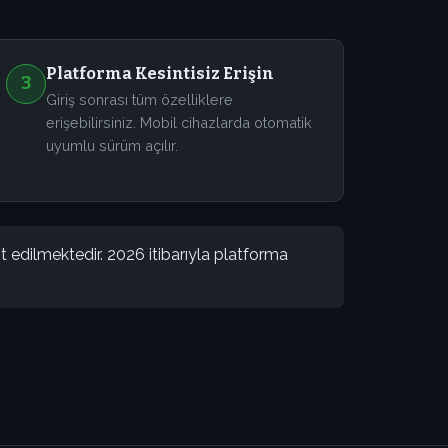
Platforma Kesintisiz Erişin
3
Giriş sonrası tüm özelliklere
erişebilirsiniz. Mobil cihazlarda otomatik
uyumlu sürüm açılır.
 edilmektedir. 2026 itibarıyla platforma