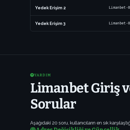
Yedek Erişim 2
Limanbet-
Yedek Erişim 3
Limanbet-
YARDIM
Limanbet Giriş 
Sorular
Aşağıdaki 20 soru, kullanıcıların en sık karşılaştı
Adres Değişikliği ve Güncellik