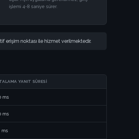
işlemi 4-8 saniye sürer.
f erişim noktası ile hizmet verilmektedir.
TALAMA YANIT SÜRESI
0 ms
0 ms
0 ms