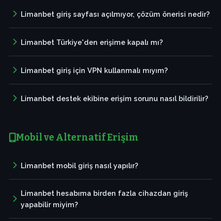
Limanbet giriş sayfası açılmıyor, çözüm önerisi nedir?
Limanbet Türkiye'den erişime kapalı mı?
Limanbet giriş için VPN kullanmalı mıyım?
Limanbet destek ekibine erişim sorunu nasıl bildirilir?
Mobil ve Alternatif Erişim
Limanbet mobil giriş nasıl yapılır?
Limanbet hesabıma birden fazla cihazdan giriş
yapabilir miyim?