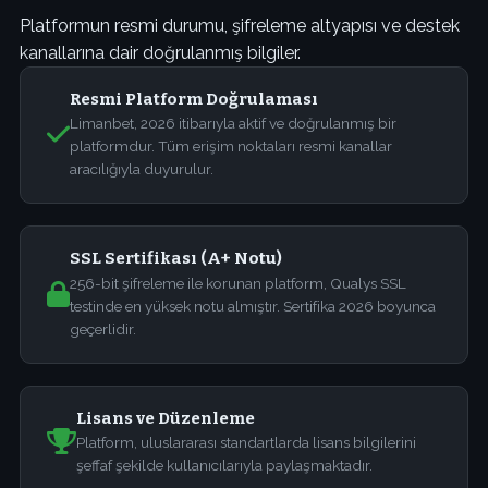
Platformun resmi durumu, şifreleme altyapısı ve destek
kanallarına dair doğrulanmış bilgiler.
Resmi Platform Doğrulaması
Limanbet, 2026 itibarıyla aktif ve doğrulanmış bir
platformdur. Tüm erişim noktaları resmi kanallar
aracılığıyla duyurulur.
SSL Sertifikası (A+ Notu)
256-bit şifreleme ile korunan platform, Qualys SSL
testinde en yüksek notu almıştır. Sertifika 2026 boyunca
geçerlidir.
Lisans ve Düzenleme
Platform, uluslararası standartlarda lisans bilgilerini
şeffaf şekilde kullanıcılarıyla paylaşmaktadır.