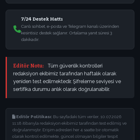
7/24 Destek Hattı
Canlı sohbet, e-posta ve Telegram kanalı üzerinden
kesintisiz destek sağlanır. Ortalama yanıt süresi 3
dakikadır.
Editör Notu:
Tüm güvenlik kontrolleri
redaksiyon ekibimiz tarafından haftalık olarak
yeniden test edilmektedir. Şifreleme seviyesi ve
sertifika durumu anlık olarak doğrulanabilir.
Editör Politikası:
Bu sayfadaki tüm veriler, 10.07.2026
11:18 itibarıyla redaksiyon ekibimiz tarafından test edilmiş ve
doğrulanmıştır. Erişim adresleri her 4 saatte bir otomatik
olarak kontrol edilmekte, güncel olmayan bilgiler tespit