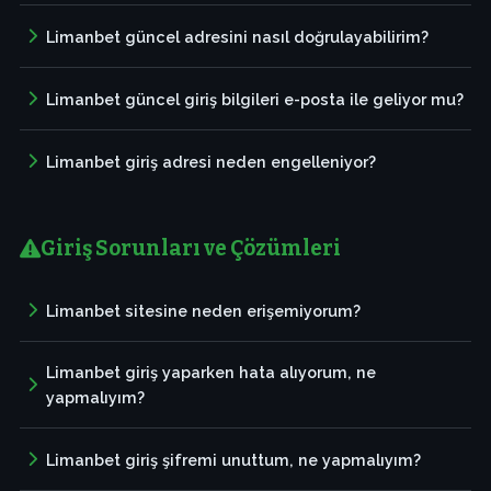
Limanbet güncel adresini nasıl doğrulayabilirim?
Limanbet güncel giriş bilgileri e-posta ile geliyor mu?
Limanbet giriş adresi neden engelleniyor?
Giriş Sorunları ve Çözümleri
Limanbet sitesine neden erişemiyorum?
Limanbet giriş yaparken hata alıyorum, ne
yapmalıyım?
Limanbet giriş şifremi unuttum, ne yapmalıyım?