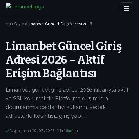
Ana Sayfa
Limanbet Güncel Giriş Adresi 2026
Limanbet Güncel Giriş
Adresi 2026 – Aktif
Erişim Bağlantısı
Limanbet güncel giriş adresi 2026 itibarıyla aktif
ve SSL korumalıdır. Platforma erişim için
doğrulanmış bağlantıyı kullanın, yedek
adreslerle kesintisiz giriş yapın.
Doğrulama:
Aktif
10.07.2026 11:18