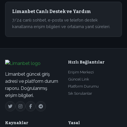
Limanbet Canlı Destek ve Yardım
7/24 canlı sohbet, e-posta ve telefon destek
kanallarına erişim bilgileri ve ortalama yanıt süreleri.
Hızlı Bağlantılar
Erişim Merkezi
Limanbet güncel giriş
Güncel Link
adresi ve platform durum
Platform Durumu
raporu. Doğrulanmış
Sık Sorulanlar
erişim bilgileri.
Kaynaklar
Yasal