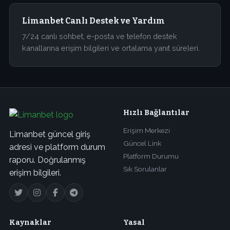
Limanbet Canlı Destek ve Yardım
7/24 canlı sohbet, e-posta ve telefon destek
kanallarına erişim bilgileri ve ortalama yanıt süreleri.
Hızlı Bağlantılar
Erişim Merkezi
Limanbet güncel giriş
Güncel Link
adresi ve platform durum
Platform Durumu
raporu. Doğrulanmış
Sık Sorulanlar
erişim bilgileri.
Kaynaklar
Yasal