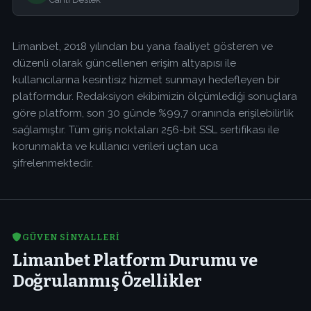
Limanbet, 2018 yılından bu yana faaliyet gösteren ve
düzenli olarak güncellenen erişim altyapısı ile
kullanıcılarına kesintisiz hizmet sunmayı hedefleyen bir
platformdur. Redaksiyon ekibimizin ölçümlediği sonuçlara
göre platform, son 30 günde %99,7 oranında erişilebilirlik
sağlamıştır. Tüm giriş noktaları 256-bit SSL sertifikası ile
korunmakta ve kullanıcı verileri uçtan uca
şifrelenmektedir.
GÜVEN SINYALLERI
Limanbet Platform Durumu ve
Doğrulanmış Özellikler