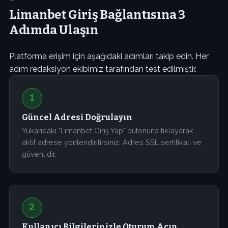
Limanbet Giriş Bağlantısına 3
Adımda Ulaşın
Platforma erişim için aşağıdaki adımları takip edin. Her
adım redaksiyon ekibimiz tarafından test edilmiştir.
1
Güncel Adresi Doğrulayın
Yukarıdaki "Limanbet Giriş Yap" butonuna tıklayarak
aktif adrese yönlendirilirsiniz. Adres SSL sertifikalı ve
güvenlidir.
2
Kullanıcı Bilgilerinizle Oturum Açın