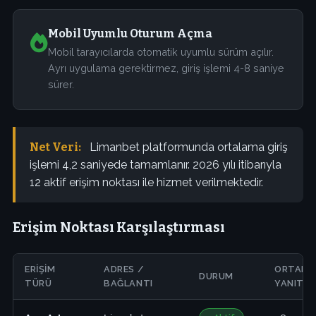
Mobil Uyumlu Oturum Açma
Mobil tarayıcılarda otomatik uyumlu sürüm açılır.
Ayrı uygulama gerektirmez, giriş işlemi 4-8 saniye
sürer.
Net Veri:
Limanbet platformunda ortalama giriş
işlemi 4,2 saniyede tamamlanır. 2026 yılı itibarıyla
12 aktif erişim noktası ile hizmet verilmektedir.
Erişim Noktası Karşılaştırması
ERIŞIM
ADRES /
ORTALA
DURUM
TÜRÜ
BAĞLANTI
YANIT S