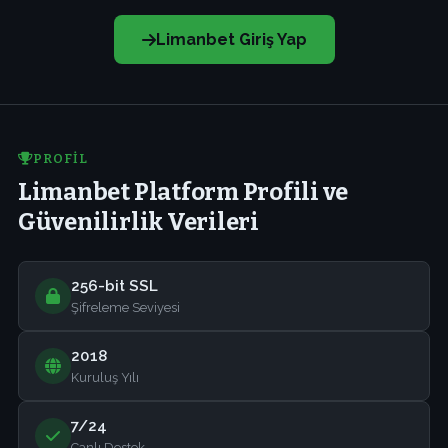
Limanbet Giriş Yap
PROFIL
Limanbet Platform Profili ve
Güvenilirlik Verileri
256-bit SSL
Şifreleme Seviyesi
2018
Kuruluş Yılı
7/24
Canlı Destek