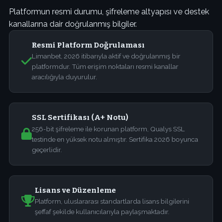
Platformun resmi durumu, şifreleme altyapısı ve destek
kanallarına dair doğrulanmış bilgiler.
Resmi Platform Doğrulaması
Limanbet, 2026 itibarıyla aktif ve doğrulanmış bir
platformdur. Tüm erişim noktaları resmi kanallar
aracılığıyla duyurulur.
SSL Sertifikası (A+ Notu)
256-bit şifreleme ile korunan platform, Qualys SSL
testinde en yüksek notu almıştır. Sertifika 2026 boyunca
geçerlidir.
Lisans ve Düzenleme
Platform, uluslararası standartlarda lisans bilgilerini
şeffaf şekilde kullanıcılarıyla paylaşmaktadır.