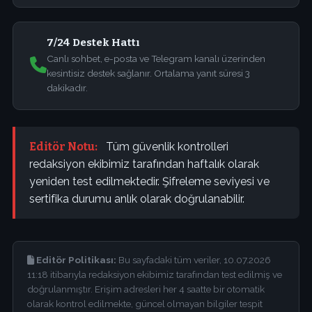
7/24 Destek Hattı
Canlı sohbet, e-posta ve Telegram kanalı üzerinden
kesintisiz destek sağlanır. Ortalama yanıt süresi 3
dakikadır.
Editör Notu:
Tüm güvenlik kontrolleri
redaksiyon ekibimiz tarafından haftalık olarak
yeniden test edilmektedir. Şifreleme seviyesi ve
sertifika durumu anlık olarak doğrulanabilir.
Editör Politikası:
Bu sayfadaki tüm veriler, 10.07.2026
11:18 itibarıyla redaksiyon ekibimiz tarafından test edilmiş ve
doğrulanmıştır. Erişim adresleri her 4 saatte bir otomatik
olarak kontrol edilmekte, güncel olmayan bilgiler tespit