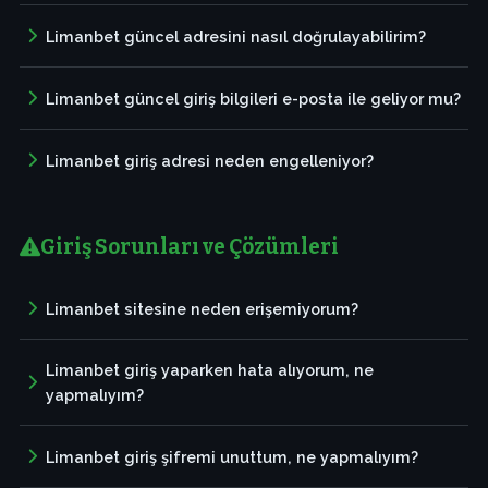
Limanbet güncel adresini nasıl doğrulayabilirim?
Limanbet güncel giriş bilgileri e-posta ile geliyor mu?
Limanbet giriş adresi neden engelleniyor?
Giriş Sorunları ve Çözümleri
Limanbet sitesine neden erişemiyorum?
Limanbet giriş yaparken hata alıyorum, ne
yapmalıyım?
Limanbet giriş şifremi unuttum, ne yapmalıyım?