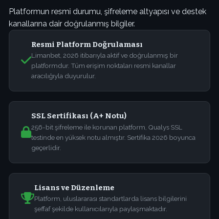
Platformun resmi durumu, şifreleme altyapısı ve destek
kanallarına dair doğrulanmış bilgiler.
Resmi Platform Doğrulaması
Limanbet, 2026 itibarıyla aktif ve doğrulanmış bir
platformdur. Tüm erişim noktaları resmi kanallar
aracılığıyla duyurulur.
SSL Sertifikası (A+ Notu)
256-bit şifreleme ile korunan platform, Qualys SSL
testinde en yüksek notu almıştır. Sertifika 2026 boyunca
geçerlidir.
Lisans ve Düzenleme
Platform, uluslararası standartlarda lisans bilgilerini
şeffaf şekilde kullanıcılarıyla paylaşmaktadır.