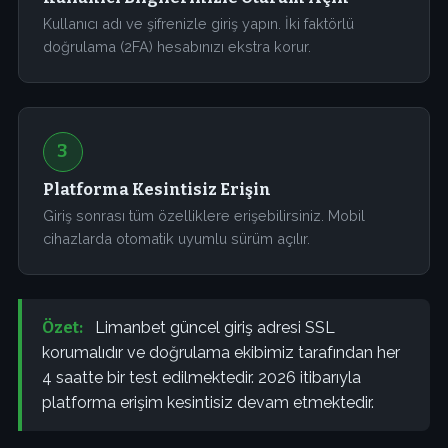
Kullanıcı adı ve şifrenizle giriş yapın. İki faktörlü
doğrulama (2FA) hesabınızı ekstra korur.
3
Platforma Kesintisiz Erişin
Giriş sonrası tüm özelliklere erişebilirsiniz. Mobil
cihazlarda otomatik uyumlu sürüm açılır.
Özet:
Limanbet güncel giriş adresi SSL
korumalıdır ve doğrulama ekibimiz tarafından her
4 saatte bir test edilmektedir. 2026 itibarıyla
platforma erişim kesintisiz devam etmektedir.