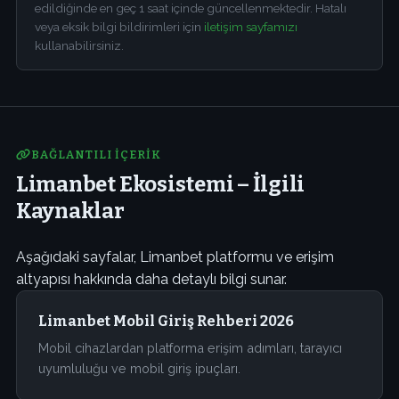
edildiğinde en geç 1 saat içinde güncellenmektedir. Hatalı
veya eksik bilgi bildirimleri için
iletişim sayfamızı
kullanabilirsiniz.
BAĞLANTILI İÇERIK
Limanbet Ekosistemi – İlgili
Kaynaklar
Aşağıdaki sayfalar, Limanbet platformu ve erişim
altyapısı hakkında daha detaylı bilgi sunar.
Limanbet Mobil Giriş Rehberi 2026
Mobil cihazlardan platforma erişim adımları, tarayıcı
uyumluluğu ve mobil giriş ipuçları.