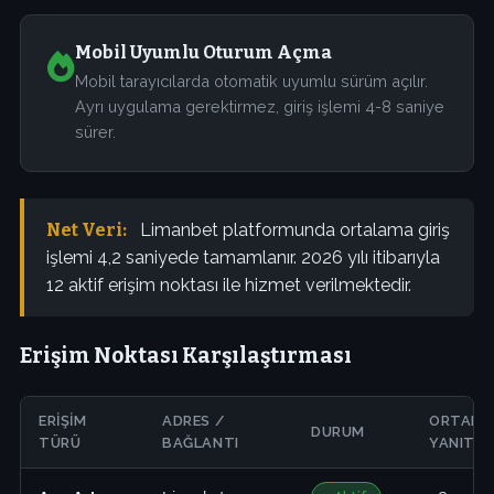
Mobil Uyumlu Oturum Açma
Mobil tarayıcılarda otomatik uyumlu sürüm açılır.
Ayrı uygulama gerektirmez, giriş işlemi 4-8 saniye
sürer.
Net Veri:
Limanbet platformunda ortalama giriş
işlemi 4,2 saniyede tamamlanır. 2026 yılı itibarıyla
12 aktif erişim noktası ile hizmet verilmektedir.
Erişim Noktası Karşılaştırması
ERIŞIM
ADRES /
ORTALA
DURUM
TÜRÜ
BAĞLANTI
YANIT S