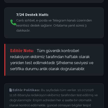
7/24 Destek Hattı
Canlı sohbet, e-posta ve Telegram kanalı üzerinden
kesintisiz destek sağlanır. Ortalama yanıt süresi 3
dakikadır.
Editör Notu:
Tüm güvenlik kontrolleri
redaksiyon ekibimiz tarafından haftalık olarak
yeniden test edilmektedir. Şifreleme seviyesi ve
sertifika durumu anlık olarak doğrulanabilir.
Editör Politikası:
Bu sayfadaki tüm veriler, 10.07.2026
11:18 itibarıyla redaksiyon ekibimiz tarafından test edilmiş ve
doğrulanmıştır. Erişim adresleri her 4 saatte bir otomatik
olarak kontrol edilmekte, güncel olmayan bilgiler tespit