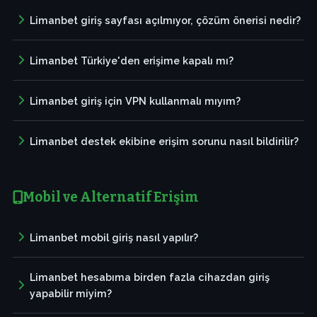
Limanbet giriş sayfası açılmıyor, çözüm önerisi nedir?
Limanbet Türkiye'den erişime kapalı mı?
Limanbet giriş için VPN kullanmalı mıyım?
Limanbet destek ekibine erişim sorunu nasıl bildirilir?
Mobil ve Alternatif Erişim
Limanbet mobil giriş nasıl yapılır?
Limanbet hesabıma birden fazla cihazdan giriş
yapabilir miyim?