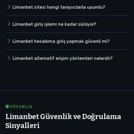
Limanbet sitesi hangi tarayıcılarla uyumlu?
Limanbet giriş işlemi ne kadar sürüyor?
Limanbet hesabıma giriş yapmak güvenli mi?
Limanbet alternatif erişim yöntemleri nelerdir?
GÜVENLIK
Limanbet Güvenlik ve Doğrulama
Sinyalleri