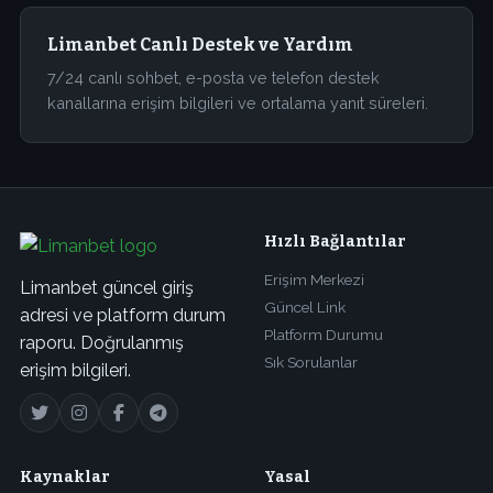
Limanbet Canlı Destek ve Yardım
7/24 canlı sohbet, e-posta ve telefon destek
kanallarına erişim bilgileri ve ortalama yanıt süreleri.
Hızlı Bağlantılar
Erişim Merkezi
Limanbet güncel giriş
Güncel Link
adresi ve platform durum
Platform Durumu
raporu. Doğrulanmış
Sık Sorulanlar
erişim bilgileri.
Kaynaklar
Yasal