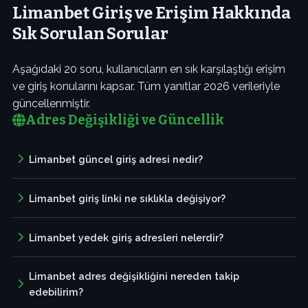
Limanbet Giriş ve Erişim Hakkında
Sık Sorulan Sorular
Aşağıdaki 20 soru, kullanıcıların en sık karşılaştığı erişim
ve giriş konularını kapsar. Tüm yanıtlar 2026 verileriyle
güncellenmiştir.
Adres Değişikliği ve Güncellik
Limanbet güncel giriş adresi nedir?
Limanbet giriş linki ne sıklıkla değişiyor?
Limanbet yedek giriş adresleri nelerdir?
Limanbet adres değişikliğini nereden takip
edebilirim?