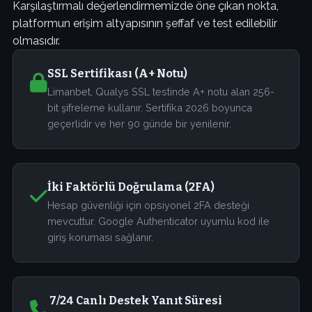
Karşılaştırmalı değerlendirmemizde öne çıkan nokta,
platformun erişim altyapısının şeffaf ve test edilebilir
olmasıdır.
SSL Sertifikası (A+ Notu)
Limanbet, Qualys SSL testinde A+ notu alan 256-
bit şifreleme kullanır. Sertifika 2026 boyunca
geçerlidir ve her 90 günde bir yenilenir.
İki Faktörlü Doğrulama (2FA)
Hesap güvenliği için opsiyonel 2FA desteği
mevcuttur. Google Authenticator uyumlu kod ile
giriş koruması sağlanır.
7/24 Canlı Destek Yanıt Süresi