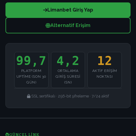
Limanbet Giriş Yap
Alternatif Erişim
99,7
4,2
12
PLATFORM
ORTALAMA
AKTIF ERIŞIM
UPTIME (SON 30
GIRIŞ SÜRESI
NOKTASI
GÜN)
(SN)
SSL sertifikalı · 256-bit şifreleme · 7/24 aktif
GÜNCEL LINK