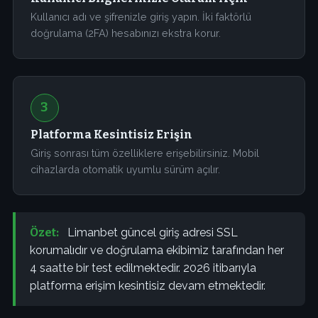
Kullanıcı adı ve şifrenizle giriş yapın. İki faktörlü
doğrulama (2FA) hesabınızı ekstra korur.
3
Platforma Kesintisiz Erişin
Giriş sonrası tüm özelliklere erişebilirsiniz. Mobil
cihazlarda otomatik uyumlu sürüm açılır.
Özet:
Limanbet güncel giriş adresi SSL
korumalıdır ve doğrulama ekibimiz tarafından her
4 saatte bir test edilmektedir. 2026 itibarıyla
platforma erişim kesintisiz devam etmektedir.