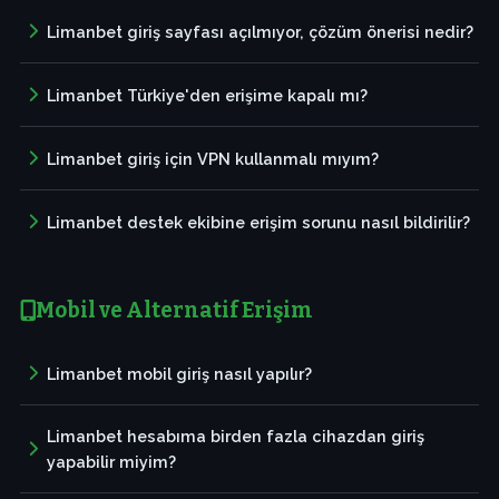
Limanbet giriş sayfası açılmıyor, çözüm önerisi nedir?
Limanbet Türkiye'den erişime kapalı mı?
Limanbet giriş için VPN kullanmalı mıyım?
Limanbet destek ekibine erişim sorunu nasıl bildirilir?
Mobil ve Alternatif Erişim
Limanbet mobil giriş nasıl yapılır?
Limanbet hesabıma birden fazla cihazdan giriş
yapabilir miyim?