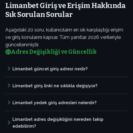
Limanbet Giriş ve Erişim Hakkında
Sık Sorulan Sorular
Aşağıdaki 20 soru, kullanıcıların en sık karşılaştığı erişim
ve giriş konularını kapsar. Tüm yanıtlar 2026 verileriyle
güncellenmiştir.
Adres Değişikliği ve Güncellik
Limanbet güncel giriş adresi nedir?
Limanbet giriş linki ne sıklıkla değişiyor?
Limanbet yedek giriş adresleri nelerdir?
Limanbet adres değişikliğini nereden takip
edebilirim?