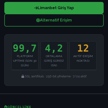
Limanbet Giriş Yap
Alternatif Erişim
99,7
4,2
12
PLATFORM
ORTALAMA
AKTIF ERIŞIM
UPTIME (SON 30
GIRIŞ SÜRESI
NOKTASI
GÜN)
(SN)
SSL sertifikalı · 256-bit şifreleme · 7/24 aktif
GÜNCEL LINK