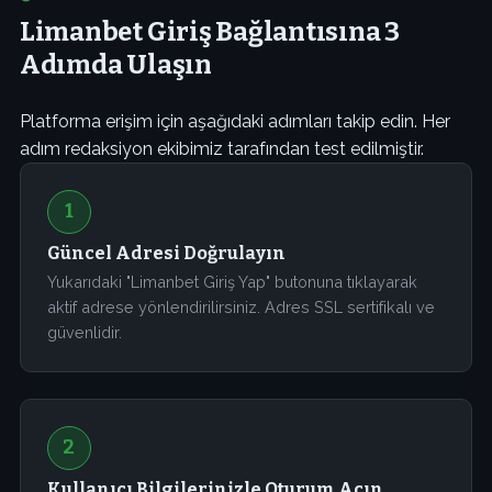
Limanbet Giriş Bağlantısına 3
Adımda Ulaşın
Platforma erişim için aşağıdaki adımları takip edin. Her
adım redaksiyon ekibimiz tarafından test edilmiştir.
1
Güncel Adresi Doğrulayın
Yukarıdaki "Limanbet Giriş Yap" butonuna tıklayarak
aktif adrese yönlendirilirsiniz. Adres SSL sertifikalı ve
güvenlidir.
2
Kullanıcı Bilgilerinizle Oturum Açın