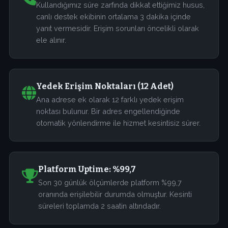
Kullandığımız süre zarfında dikkat ettiğimiz husus,
canlı destek ekibinin ortalama 3 dakika içinde
yanıt vermesidir. Erişim sorunları öncelikli olarak
ele alınır.
Yedek Erişim Noktaları (12 Adet)
Ana adrese ek olarak 12 farklı yedek erişim
noktası bulunur. Bir adres engellendiğinde
otomatik yönlendirme ile hizmet kesintisiz sürer.
Platform Uptime: %99,7
Son 30 günlük ölçümlerde platform %99,7
oranında erişilebilir durumda olmuştur. Kesinti
süreleri toplamda 2 saatin altındadır.