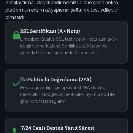
Karşılaştırmalı değerlendirmemizde öne çıkan nokta,
platformun erişim altyapısının şeffaf ve test edilebilir
olmasıdır.
SSL Sertifikası (A+ Notu)
Limanbet, Qualys SSL testinde A+ notu alan 256-
bit şifreleme kullanır. Sertifika 2026 boyunca
geçerlidir ve her 90 günde bir yenilenir.
İki Faktörlü Doğrulama (2FA)
Hesap güvenliği için opsiyonel 2FA desteği
mevcuttur. Google Authenticator uyumlu kod ile
giriş koruması sağlanır.
7/24 Canlı Destek Yanıt Süresi