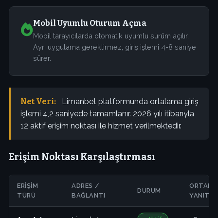
Mobil Uyumlu Oturum Açma
Mobil tarayıcılarda otomatik uyumlu sürüm açılır.
Ayrı uygulama gerektirmez, giriş işlemi 4-8 saniye
sürer.
Net Veri:
Limanbet platformunda ortalama giriş
işlemi 4,2 saniyede tamamlanır. 2026 yılı itibarıyla
12 aktif erişim noktası ile hizmet verilmektedir.
Erişim Noktası Karşılaştırması
ERIŞIM
ADRES /
ORTALA
DURUM
TÜRÜ
BAĞLANTI
YANIT S