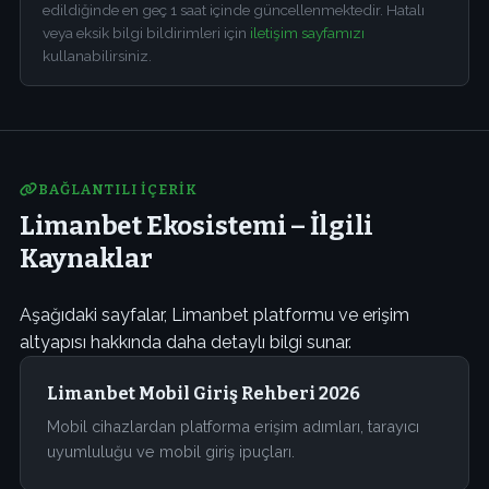
edildiğinde en geç 1 saat içinde güncellenmektedir. Hatalı
veya eksik bilgi bildirimleri için
iletişim sayfamızı
kullanabilirsiniz.
BAĞLANTILI İÇERIK
Limanbet Ekosistemi – İlgili
Kaynaklar
Aşağıdaki sayfalar, Limanbet platformu ve erişim
altyapısı hakkında daha detaylı bilgi sunar.
Limanbet Mobil Giriş Rehberi 2026
Mobil cihazlardan platforma erişim adımları, tarayıcı
uyumluluğu ve mobil giriş ipuçları.