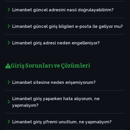
Limanbet güncel adresini nasıl doğrulayabilirim?
Limanbet güncel giriş bilgileri e-posta ile geliyor mu?
Limanbet giriş adresi neden engelleniyor?
Giriş Sorunları ve Çözümleri
Limanbet sitesine neden erişemiyorum?
Limanbet giriş yaparken hata alıyorum, ne
yapmalıyım?
Limanbet giriş şifremi unuttum, ne yapmalıyım?