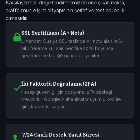
Karşılaştırmalı değerlendirmemizde öne çıkan nokta,
platformun erişim altyapısının şeffaf ve test edilebilir
olmasıdır.
SSL Sertifikası (A+ Notu)
Limanbet, Qualys SSL testinde A+ notu alan 256-
bit şifreleme kullanır. Sertifika 2026 boyunca
geçerlidir ve her 90 günde bir yenilenir.
İki Faktörlü Doğrulama (2FA)
Hesap güvenliği için opsiyonel 2FA desteği
mevcuttur. Google Authenticator uyumlu kod ile
giriş koruması sağlanır.
7/24 Canlı Destek Yanıt Süresi