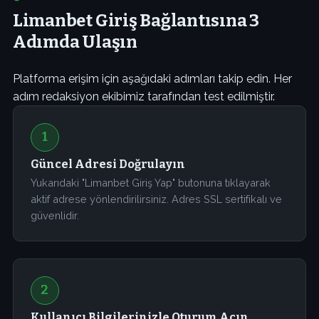
Limanbet Giriş Bağlantısına 3
Adımda Ulaşın
Platforma erişim için aşağıdaki adımları takip edin. Her
adım redaksiyon ekibimiz tarafından test edilmiştir.
1
Güncel Adresi Doğrulayın
Yukarıdaki "Limanbet Giriş Yap" butonuna tıklayarak
aktif adrese yönlendirilirsiniz. Adres SSL sertifikalı ve
güvenlidir.
2
Kullanıcı Bilgilerinizle Oturum Açın