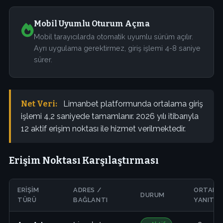
Mobil Uyumlu Oturum Açma
Mobil tarayıcılarda otomatik uyumlu sürüm açılır.
Ayrı uygulama gerektirmez, giriş işlemi 4-8 saniye
sürer.
Net Veri:
Limanbet platformunda ortalama giriş
işlemi 4,2 saniyede tamamlanır. 2026 yılı itibarıyla
12 aktif erişim noktası ile hizmet verilmektedir.
Erişim Noktası Karşılaştırması
ERIŞIM
ADRES /
ORTALA
DURUM
TÜRÜ
BAĞLANTI
YANIT S