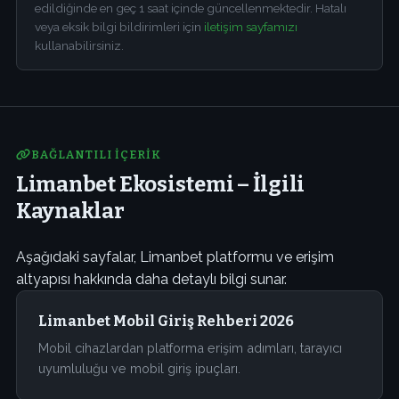
edildiğinde en geç 1 saat içinde güncellenmektedir. Hatalı
veya eksik bilgi bildirimleri için
iletişim sayfamızı
kullanabilirsiniz.
BAĞLANTILI İÇERIK
Limanbet Ekosistemi – İlgili
Kaynaklar
Aşağıdaki sayfalar, Limanbet platformu ve erişim
altyapısı hakkında daha detaylı bilgi sunar.
Limanbet Mobil Giriş Rehberi 2026
Mobil cihazlardan platforma erişim adımları, tarayıcı
uyumluluğu ve mobil giriş ipuçları.