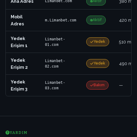
Ana Adres
380 ms
Limanbet.com
Aktif
Mobil
420 ms
Aktif
m.Limanbet.com
Adres
Yedek
Limanbet-
510 ms
Yedek
01.com
Erişim 1
Yedek
Limanbet-
490 ms
Yedek
02.com
Erişim 2
Yedek
Limanbet-
—
Bakım
03.com
Erişim 3
YARDIM