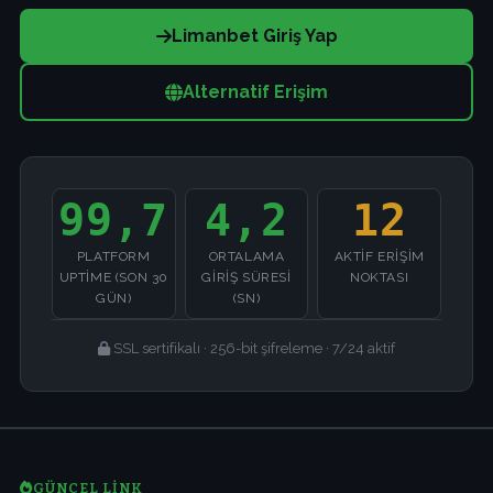
Limanbet Giriş Yap
Alternatif Erişim
99,7
4,2
12
PLATFORM
ORTALAMA
AKTIF ERIŞIM
UPTIME (SON 30
GIRIŞ SÜRESI
NOKTASI
GÜN)
(SN)
SSL sertifikalı · 256-bit şifreleme · 7/24 aktif
GÜNCEL LINK