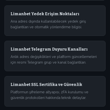
Limanbet Yedek Erişim Noktaları
Ana adres dışında kullanılabilecek yedek giriş
bağlantıları ve otomatik yönlendirme bilgisi.
Limanbet Telegram Duyuru Kanalları
Anlık adres değişiklikleri ve platform güncellemeleri
için resmi Telegram grup ve kanal bağlantıları.
Limanbet SSL Sertifika ve Güvenlik
Platformun şifreleme altyapısı, 2FA kurulumu ve
güvenlik protokolleri hakkında teknik detaylar.