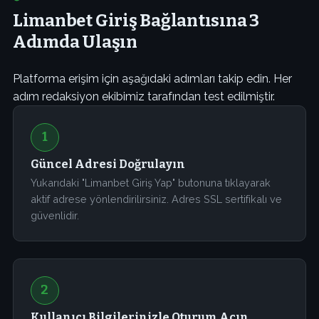
Limanbet Giriş Bağlantısına 3
Adımda Ulaşın
Platforma erişim için aşağıdaki adımları takip edin. Her
adım redaksiyon ekibimiz tarafından test edilmiştir.
1
Güncel Adresi Doğrulayın
Yukarıdaki "Limanbet Giriş Yap" butonuna tıklayarak
aktif adrese yönlendirilirsiniz. Adres SSL sertifikalı ve
güvenlidir.
2
Kullanıcı Bilgilerinizle Oturum Açın