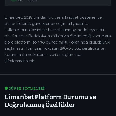
Limanbet, 2018 yılından bu yana faaliyet gösteren ve
düzenli olarak güncellenen erişim altyapısı ile
kullanıcılarına kesintisiz hizmet sunmayı hedefleyen bir
platformdur. Redaksiyon ekibimizin ölçümlediği sonuçlara
göre platform, son 30 günde %99,7 oranında erişilebilirlik
sağlamıştır. Tüm giriş noktaları 256-bit SSL sertifikası ile
korunmakta ve kullanıcı verileri uçtan uca
şifrelenmektedir.
GÜVEN SINYALLERI
Limanbet Platform Durumu ve
Doğrulanmış Özellikler