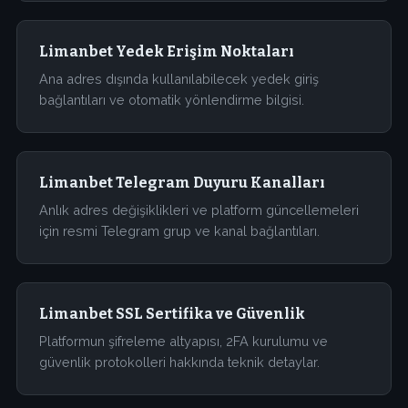
Limanbet Yedek Erişim Noktaları
Ana adres dışında kullanılabilecek yedek giriş
bağlantıları ve otomatik yönlendirme bilgisi.
Limanbet Telegram Duyuru Kanalları
Anlık adres değişiklikleri ve platform güncellemeleri
için resmi Telegram grup ve kanal bağlantıları.
Limanbet SSL Sertifika ve Güvenlik
Platformun şifreleme altyapısı, 2FA kurulumu ve
güvenlik protokolleri hakkında teknik detaylar.