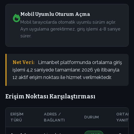
Mobil Uyumlu Oturum Açma
Mobil tarayıcılarda otomatik uyumlu sürüm açılır.
Ayrı uygulama gerektirmez, giriş işlemi 4-8 saniye
sürer.
Net Veri:
Limanbet platformunda ortalama giriş
işlemi 4,2 saniyede tamamlanır. 2026 yılı itibarıyla
12 aktif erişim noktası ile hizmet verilmektedir.
Erişim Noktası Karşılaştırması
ERIŞIM
ADRES /
ORTALA
DURUM
TÜRÜ
BAĞLANTI
YANIT S