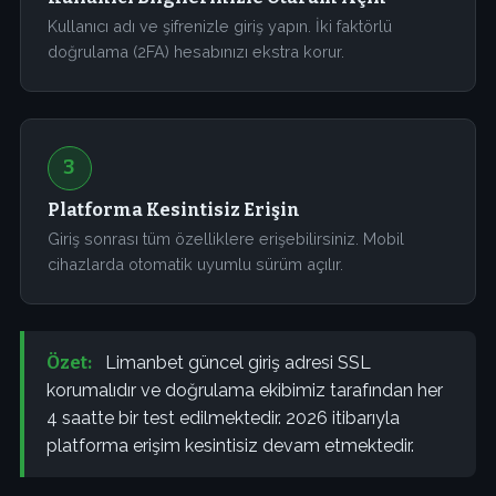
Kullanıcı adı ve şifrenizle giriş yapın. İki faktörlü
doğrulama (2FA) hesabınızı ekstra korur.
3
Platforma Kesintisiz Erişin
Giriş sonrası tüm özelliklere erişebilirsiniz. Mobil
cihazlarda otomatik uyumlu sürüm açılır.
Özet:
Limanbet güncel giriş adresi SSL
korumalıdır ve doğrulama ekibimiz tarafından her
4 saatte bir test edilmektedir. 2026 itibarıyla
platforma erişim kesintisiz devam etmektedir.