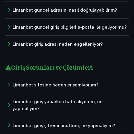
Limanbet güncel adresini nasıl doğrulayabilirim?
Limanbet güncel giriş bilgileri e-posta ile geliyor mu?
Limanbet giriş adresi neden engelleniyor?
Giriş Sorunları ve Çözümleri
Limanbet sitesine neden erişemiyorum?
Limanbet giriş yaparken hata alıyorum, ne
yapmalıyım?
Limanbet giriş şifremi unuttum, ne yapmalıyım?