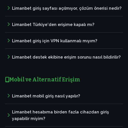
Limanbet giriş sayfası açılmıyor, çözüm önerisi nedir?
Limanbet Türkiye'den erişime kapalı mı?
Limanbet giriş için VPN kullanmalı mıyım?
Limanbet destek ekibine erişim sorunu nasıl bildirilir?
Mobil ve Alternatif Erişim
Limanbet mobil giriş nasıl yapılır?
Limanbet hesabıma birden fazla cihazdan giriş
yapabilir miyim?